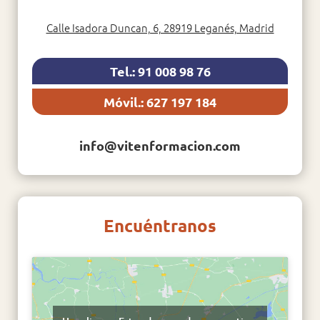
Calle Isadora Duncan, 6, 28919 Leganés, Madrid
Tel.: 91 008 98 76
Móvil.: 627 197 184
info@vitenformacion.com
Encuéntranos