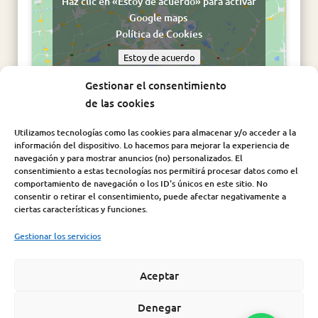
Haz clic en «Estoy de acuerdo» para activar
Google maps
Política de Cookies
Estoy de acuerdo
Gestionar el consentimiento
de las cookies
Utilizamos tecnologías como las cookies para almacenar y/o acceder a la
información del dispositivo. Lo hacemos para mejorar la experiencia de
navegación y para mostrar anuncios (no) personalizados. El
consentimiento a estas tecnologías nos permitirá procesar datos como el
comportamiento de navegación o los ID's únicos en este sitio. No
consentir o retirar el consentimiento, puede afectar negativamente a
Síguenos en:
ciertas características y funciones.
Gestionar los servicios
Aceptar
Aviso Legal
|
Política de Cookies
|
Política de Privacidad
|
Condiciones de compra |
Política de seguridad de la
Denegar
información