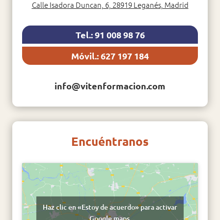
Calle Isadora Duncan, 6, 28919 Leganés, Madrid
Tel.: 91 008 98 76
Móvil.: 627 197 184
info@vitenformacion.com
Encuéntranos
Haz clic en «Estoy de acuerdo» para activar
Google maps