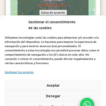
Política de Cookies
Estoy de acuerdo
Gestionar el consentimiento
de las cookies
Utilizamos tecnologías como las cookies para almacenar y/o acceder a la
información del dispositivo. Lo hacemos para mejorar la experiencia de
navegación y para mostrar anuncios (no) personalizados. El
consentimiento a estas tecnologías nos permitirá procesar datos como el
comportamiento de navegación o los ID's únicos en este sitio. No
consentir o retirar el consentimiento, puede afectar negativamente a
Síguenos en:
ciertas características y funciones.
Gestionar los servicios
Aceptar
Aviso Legal
|
Política de Cookies
|
Política de Privacidad
|
Condiciones de compra |
Política de seguridad de la
Denegar
información