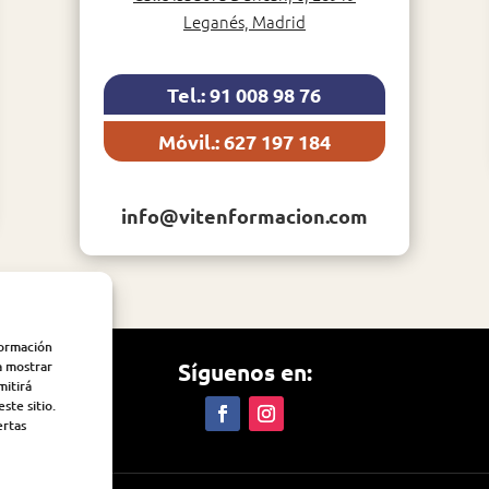
Leganés, Madrid
Tel.: 91 008 98 76
Móvil.: 627 197 184
info@vitenformacion.com
formación
Síguenos en:
a mostrar
mitirá
ste sitio.
ertas