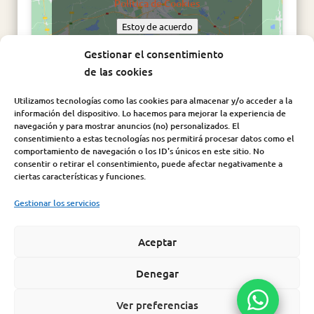
Política de Cookies
Estoy de acuerdo
Gestionar el consentimiento
de las cookies
Utilizamos tecnologías como las cookies para almacenar y/o acceder a la
información del dispositivo. Lo hacemos para mejorar la experiencia de
navegación y para mostrar anuncios (no) personalizados. El
consentimiento a estas tecnologías nos permitirá procesar datos como el
comportamiento de navegación o los ID's únicos en este sitio. No
consentir o retirar el consentimiento, puede afectar negativamente a
Síguenos en:
ciertas características y funciones.
Gestionar los servicios
Aceptar
Aviso Legal
|
Política de Cookies
|
Política de Privacidad
|
Condiciones de compra |
Política de seguridad de la
Denegar
información
Ver preferencias