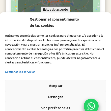
Política de Cookies
Estoy de acuerdo
Gestionar el consentimiento
de las cookies
Utilizamos tecnologías como las cookies para almacenar y/o acceder a la
información del dispositivo. Lo hacemos para mejorar la experiencia de
navegación y para mostrar anuncios (no) personalizados. El
consentimiento a estas tecnologías nos permitirá procesar datos como el
comportamiento de navegación o los ID's únicos en este sitio. No
consentir o retirar el consentimiento, puede afectar negativamente a
Síguenos en:
ciertas características y funciones.
Gestionar los servicios
Aceptar
Aviso Legal
|
Política de Cookies
|
Política de Privacidad
|
Condiciones de compra |
Política de seguridad de la
Denegar
información
Ver preferencias