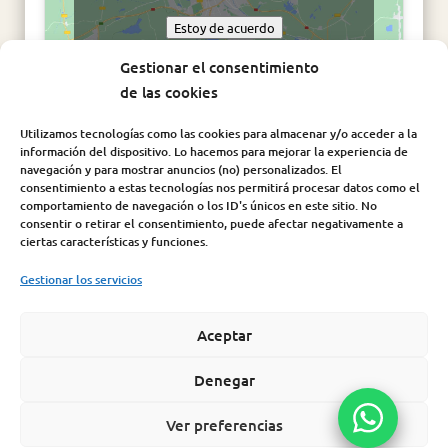
Estoy de acuerdo
Gestionar el consentimiento
de las cookies
Utilizamos tecnologías como las cookies para almacenar y/o acceder a la
información del dispositivo. Lo hacemos para mejorar la experiencia de
navegación y para mostrar anuncios (no) personalizados. El
consentimiento a estas tecnologías nos permitirá procesar datos como el
comportamiento de navegación o los ID's únicos en este sitio. No
consentir o retirar el consentimiento, puede afectar negativamente a
Síguenos en:
ciertas características y funciones.
Gestionar los servicios
Aceptar
Aviso Legal
|
Política de Cookies
|
Política de Privacidad
|
Condiciones de compra |
Política de seguridad de la
Denegar
información
Ver preferencias