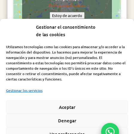
Política de Cookies
Estoy de acuerdo
Gestionar el consentimiento
de las cookies
Utilizamos tecnologías como las cookies para almacenar y/o acceder a la
información del dispositivo. Lo hacemos para mejorar la experiencia de
navegación y para mostrar anuncios (no) personalizados. El
consentimiento a estas tecnologías nos permitirá procesar datos como el
comportamiento de navegación o los ID's únicos en este sitio. No
consentir o retirar el consentimiento, puede afectar negativamente a
Síguenos en:
ciertas características y funciones.
Gestionar los servicios
Aceptar
Aviso Legal
|
Política de Cookies
|
Política de Privacidad
|
Condiciones de compra |
Política de seguridad de la
Denegar
información
Ver preferencias