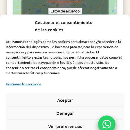
Política de Cookies
Estoy de acuerdo
Gestionar el consentimiento
de las cookies
Utilizamos tecnologías como las cookies para almacenar y/o acceder a la
información del dispositivo. Lo hacemos para mejorar la experiencia de
navegación y para mostrar anuncios (no) personalizados. El
consentimiento a estas tecnologías nos permitirá procesar datos como el
comportamiento de navegación o los ID's únicos en este sitio. No
consentir o retirar el consentimiento, puede afectar negativamente a
Síguenos en:
ciertas características y funciones.
Gestionar los servicios
Aceptar
Aviso Legal
|
Política de Cookies
|
Política de Privacidad
|
Condiciones de compra |
Política de seguridad de la
Denegar
información
Ver preferencias