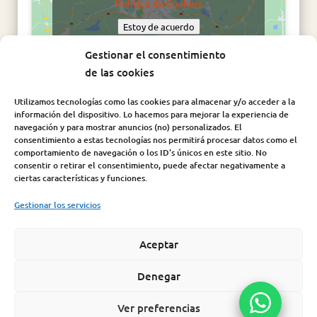
Política de Cookies
Estoy de acuerdo
Gestionar el consentimiento
de las cookies
Utilizamos tecnologías como las cookies para almacenar y/o acceder a la
información del dispositivo. Lo hacemos para mejorar la experiencia de
navegación y para mostrar anuncios (no) personalizados. El
consentimiento a estas tecnologías nos permitirá procesar datos como el
comportamiento de navegación o los ID's únicos en este sitio. No
consentir o retirar el consentimiento, puede afectar negativamente a
Síguenos en:
ciertas características y funciones.
Gestionar los servicios
Aceptar
Aviso Legal
|
Política de Cookies
|
Política de Privacidad
|
Condiciones de compra |
Política de seguridad de la
Denegar
información
Ver preferencias