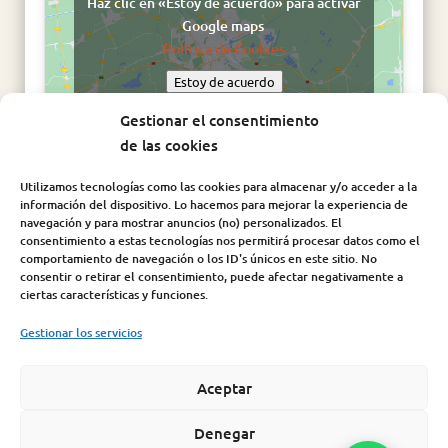
Haz clic en «Estoy de acuerdo» para activar
Google maps
Política de Cookies
Estoy de acuerdo
Gestionar el consentimiento
de las cookies
Utilizamos tecnologías como las cookies para almacenar y/o acceder a la
información del dispositivo. Lo hacemos para mejorar la experiencia de
navegación y para mostrar anuncios (no) personalizados. El
consentimiento a estas tecnologías nos permitirá procesar datos como el
comportamiento de navegación o los ID's únicos en este sitio. No
consentir o retirar el consentimiento, puede afectar negativamente a
Síguenos en:
ciertas características y funciones.
Gestionar los servicios
Aceptar
Aviso Legal
|
Política de Cookies
|
Política de Privacidad
|
Condiciones de compra |
Política de seguridad de la
Denegar
información