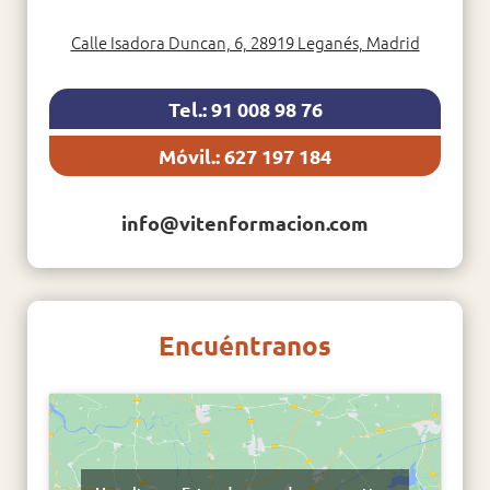
Calle Isadora Duncan, 6, 28919 Leganés, Madrid
Tel.: 91 008 98 76
Móvil.: 627 197 184
info@vitenformacion.com
Encuéntranos