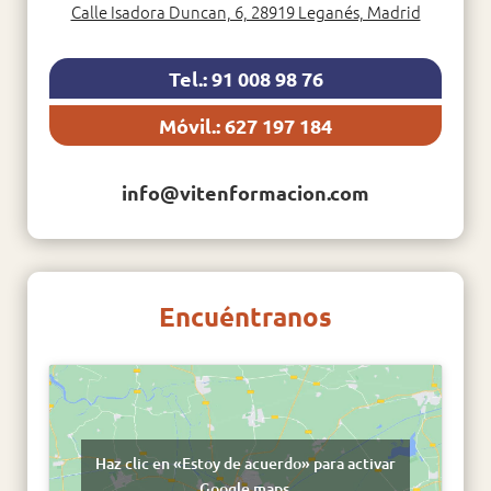
Calle Isadora Duncan, 6, 28919 Leganés, Madrid
Tel.: 91 008 98 76
Móvil.: 627 197 184
info@vitenformacion.com
Encuéntranos
Haz clic en «Estoy de acuerdo» para activar
Google maps