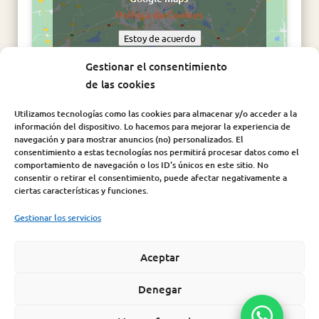
Política de Cookies
Estoy de acuerdo
Gestionar el consentimiento
de las cookies
Utilizamos tecnologías como las cookies para almacenar y/o acceder a la
información del dispositivo. Lo hacemos para mejorar la experiencia de
navegación y para mostrar anuncios (no) personalizados. El
consentimiento a estas tecnologías nos permitirá procesar datos como el
comportamiento de navegación o los ID's únicos en este sitio. No
consentir o retirar el consentimiento, puede afectar negativamente a
Síguenos en:
ciertas características y funciones.
Gestionar los servicios
Aceptar
Aviso Legal
|
Política de Cookies
|
Política de Privacidad
|
Condiciones de compra |
Política de seguridad de la
Denegar
información